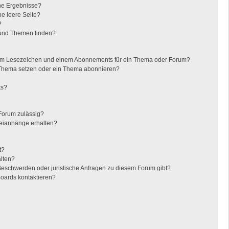
ine Ergebnisse?
e leere Seite?
?
 und Themen finden?
nem Lesezeichen und einem Abonnements für ein Thema oder Forum?
 Thema setzen oder ein Thema abonnieren?
ts?
Forum zulässig?
teianhänge erhalten?
t?
alten?
 Beschwerden oder juristische Anfragen zu diesem Forum gibt?
Boards kontaktieren?