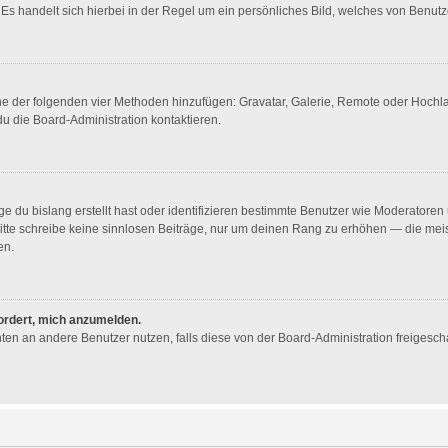
Es handelt sich hierbei in der Regel um ein persönliches Bild, welches von Benutze
eine der folgenden vier Methoden hinzufügen: Gravatar, Galerie, Remote oder Hoch
u die Board-Administration kontaktieren.
e du bislang erstellt hast oder identifizieren bestimmte Benutzer wie Moderator
. Bitte schreibe keine sinnlosen Beiträge, nur um deinen Rang zu erhöhen — die me
en.
fordert, mich anzumelden.
ichten an andere Benutzer nutzen, falls diese von der Board-Administration freig