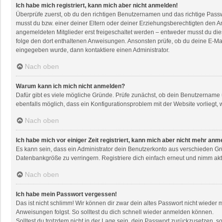
Ich habe mich registriert, kann mich aber nicht anmelden!
Überprüfe zuerst, ob du den richtigen Benutzernamen und das richtige Pas
musst du bzw. einer deiner Eltern oder deiner Erziehungsberechtigten den An
angemeldeten Mitglieder erst freigeschaltet werden – entweder musst du dies s
folge den dort enthaltenen Anweisungen. Ansonsten prüfe, ob du deine E-Mai
eingegeben wurde, dann kontaktiere einen Administrator.
Nach oben
Warum kann ich mich nicht anmelden?
Dafür gibt es viele mögliche Gründe. Prüfe zunächst, ob dein Benutzername u
ebenfalls möglich, dass ein Konfigurationsproblem mit der Website vorliegt, 
Nach oben
Ich habe mich vor einiger Zeit registriert, kann mich aber nicht mehr anm
Es kann sein, dass ein Administrator dein Benutzerkonto aus verschieden Gr
Datenbankgröße zu verringern. Registriere dich einfach erneut und nimm akti
Nach oben
Ich habe mein Passwort vergessen!
Das ist nicht schlimm! Wir können dir zwar dein altes Passwort nicht wieder
Anweisungen folgst. So solltest du dich schnell wieder anmelden können.
Solltest du trotzdem nicht in der Lage sein, dein Passwort zurückzusetzen, 