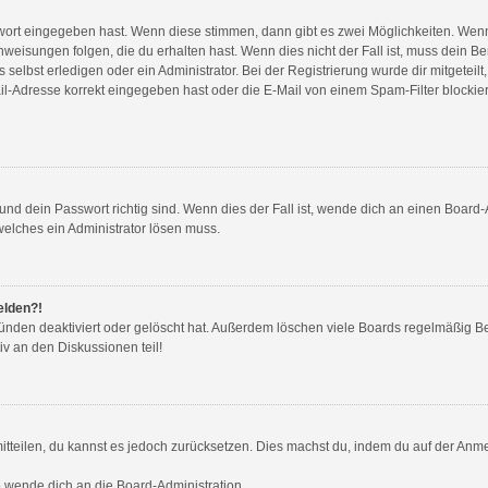
swort eingegeben hast. Wenn diese stimmen, dann gibt es zwei Möglichkeiten. We
weisungen folgen, die du erhalten hast. Wenn dies nicht der Fall ist, muss dein Be
elbst erledigen oder ein Administrator. Bei der Registrierung wurde dir mitgeteilt, 
l-Adresse korrekt eingegeben hast oder die E-Mail von einem Spam-Filter blockiert
nd dein Passwort richtig sind. Wenn dies der Fall ist, wende dich an einen Board-A
welches ein Administrator lösen muss.
elden?!
ünden deaktiviert oder gelöscht hat. Außerdem löschen viele Boards regelmäßig Ben
v an den Diskussionen teil!
 mitteilen, du kannst es jedoch zurücksetzen. Dies machst du, indem du auf der Anm
so wende dich an die Board-Administration.