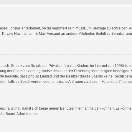
es Forums entscheidet, ob du registriert sein musst, um Beiträge zu schreiben. Auf j
, Private Nachrichten, E-Mail-Versand an andere Mitglieder, Beitritt zu Benutzergr
utsch: Gesetz zum Schutz der Privatsphäre von Kindern im Internet von 1998) ist e
ng der Eltern beziehungsweise des oder der Erziehungsberechtigten benötigen. Wen
e. Bitte beachte, dass phpBB Limited und der Besitzer dieses Boards keine Rechtsbe
wenden, falls es Beschwerden oder juristische Anfragen zu diesem Forum gibt?“ beha
sgeschaltet hat, damit sich keine neuen Benutzer mehr anmelden können. Es könnt
 die Board-Administration.