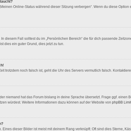
ftaucht?
 „Meinen Online-Status während dieser Sitzung verbergen“. Wenn du diese Option 
In diesem Fall solltest du im „Persönlichen Bereich“ die für dich passende Zeitzone 
st dies ein guter Grund, dies jetzt zu tun.
ch!
 Zeit trotzdem noch falsch ist, geht die Uhr des Servers vermutlich falsch. Kontakti
oder niemand hat das Forum bislang in deine Sprache übersetzt. Frage ggf. einen Bo
rsetzen würdest. Weitere Informationen dazu können auf der Website von
phpBB Limi
n?
Eines dieser Bilder ist meist mit deinem Rang verknüpft: Oft sind dies Sterne, Kä