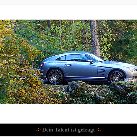
->
Dein Talent ist gefragt
<-