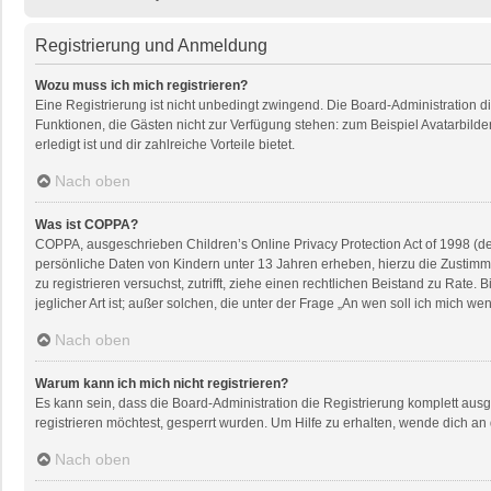
Registrierung und Anmeldung
Wozu muss ich mich registrieren?
Eine Registrierung ist nicht unbedingt zwingend. Die Board-Administration dies
Funktionen, die Gästen nicht zur Verfügung stehen: zum Beispiel Avatarbilder
erledigt ist und dir zahlreiche Vorteile bietet.
Nach oben
Was ist COPPA?
COPPA, ausgeschrieben Children’s Online Privacy Protection Act of 1998 (de
persönliche Daten von Kindern unter 13 Jahren erheben, hierzu die Zustimmu
zu registrieren versuchst, zutrifft, ziehe einen rechtlichen Beistand zu Rat
jeglicher Art ist; außer solchen, die unter der Frage „An wen soll ich mich 
Nach oben
Warum kann ich mich nicht registrieren?
Es kann sein, dass die Board-Administration die Registrierung komplett au
registrieren möchtest, gesperrt wurden. Um Hilfe zu erhalten, wende dich an
Nach oben